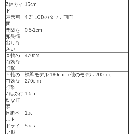
Z軸ガイ
15cm
を
ド
表示画
4.3'' LCDのタッチ画面
要
面
間隔を
0.5-1cm
求
卵巣摘
出しな
し
さい
Ｘ軸の
470cm
な
有効な
さ
打撃
Ｙ軸の
標準モデル:180cm （他のモデル:200cm、
い
有効な
270cm）
打撃
Z軸の有
10cm
効な打
地
撃
図
同調ベ
1pc
ルト
ドライ
5pcs
ブ棚