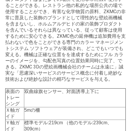
ることができる。レストラン他の私的な場所公共の場で
い
使用することができ、有害な化学物質の原料、ZKMCの非
常に普及した装飾のブランドとして理性的な壁絵画機械
を含まないし、ホルムアルデヒドの家の装飾プロダクト
ニ
を含んでいるそれらは異なっている、従って顧客は使用
するために安心できる。ZKMC色の延伸機は追加費用を支
ュ
払わないで色をことができる専門のカラー マネージメン
トシステム ソフトウェアが装備され、どこでもいつでも
ー
変える。機械は正確な位置をを達成するためにフル カラ
ーのイメージを、勾配色写真の位置効果同時に完了、で
ス
きる。ZKMC 3Dの壁絵画機械会社のチームは永遠に」誠
実な「思慮深いサービスのサービス概念に付着し絶妙な
技術および絶妙な設計の精巧なサービスを与える。
場
表面の
双曲線旗センサー、対面誘導上下に
合
トレー
シング
Ｘ軸ガ
5mの柵
引
イド
Ｙ軸ガ
標準モデル:219cm （他のモデル:239cm、
用
イド
309cm）