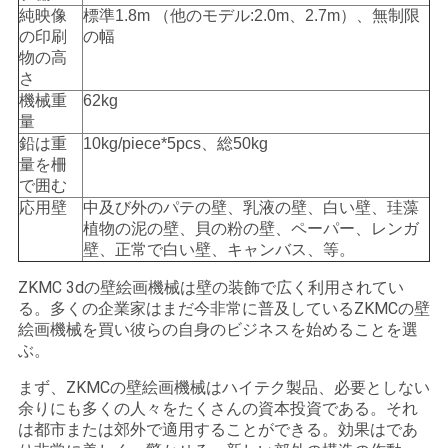
PRIVACY
純映像
標準1.8m （他のモデル:2.0m、2.7m）、無制限
POLICY
の印刷
の幅
物の高
さ
機械重
62kg
量
鉛は重
10kg/piece*5pcs、総50kg
量を柵
で囲む
応用壁
中及び外のパテの壁、乳液の壁、白い壁、珪藻
植物の泥の壁、貝の粉の壁、ペーパー、レンガ
壁、正常で白い壁、キャンバス、等。
ZKMC 3dの壁絵画機械は壁の装飾で広く利用されてい
る。多くの企業家はまだ今非常に普及しているZKMCの壁
絵画機械を買い彼らの自身のビジネスを始めることを選
ぶ。
まず、ZKMCの壁絵画機械はハイテク製品、必要としない
余りにも多くの人々をたくさんの資本投資である。それ
は都市または郊外で適用することができる。効果はであ