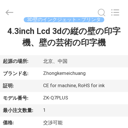
©
2021
-
2025
Beijing
3D壁のインクジェット・プリンタ
Zhongkemeichuang
Science
And
4.3inch Lcd 3dの縦の壁の印字
家
Technology
Ltd..
All
機、壁の芸術の印字機
Rights
Reserved.
プ
ロ
起源の場所:
北京、中国
ダ
Zhongkemeichuang
ブランド名:
ク
CE for machine, RoHS for ink
証明:
ト
ZK-Q7PLUS
モデル番号:
1
最小注文数量:
私
価格:
交渉可能