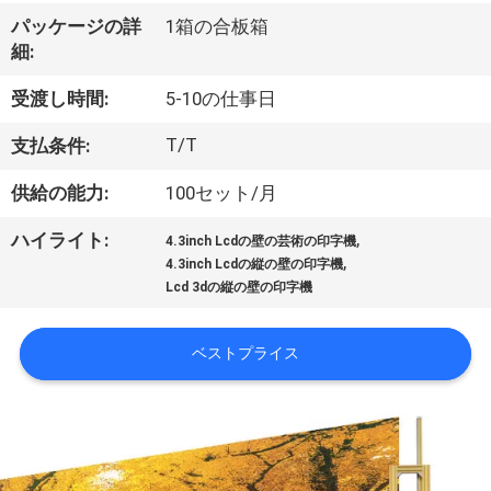
達
パッケージの詳
1箱の合板箱
に
細:
つ
受渡し時間:
5-10の仕事日
い
T/T
支払条件:
て
供給の能力:
100セット/月
,
ハイライト:
工
4.3inch Lcdの壁の芸術の印字機
,
4.3inch Lcdの縦の壁の印字機
場
Lcd 3dの縦の壁の印字機
旅
ベストプライス
行
品