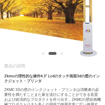
質
管
理
私
達
に
連
製品の説明
絡
Zkmcの理性的な操作4.3" Lcdのタッチ画面3dの壁のイン
クジェット・プリンタ
し
ZKMC 3Dの壁のインクジェット・プリンタは消費者の必
な
要性を満たすことまた家を流行にすることができる良質
および経済的なプロダクトを作り出す。ZKMCの壁絵画機
さ
械プロダクトはまた多くの場所で使用非常に広い使用す