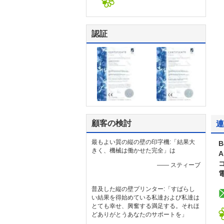
認証
顧客の検討
連
最もよい質の縦の壁の印字機:「結果大
B
きく、機械は働かせた完全」は
A
—— スティーブ
普及した縦の壁プリンター:「すばらし
い結果を得始めている私達および私達は
とても幸せ、興奮する満足する。それほ
どありがとうあなたのサポートを」