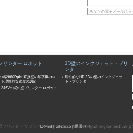
プリンター ロボット
3D壁のインクジェット・プリ
ンタ
の幅2880Dpiの直接壁の印字機のロ
理性的なHD 3Dの壁のインクジェッ
ット理性的な速度の調節
ト・プリンタ
V 246Vの縦の壁プリンター ロボット
ー サプライヤー. © 2021 - 2026 Beijing Zhongkemeichuang Science
E-Mail
|
Sitemap
| 携帯サイト