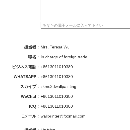
担当者 :
Mrs. Teresa Wu
職名 :
In charge of foreign trade
ビジネス電話 :
+8613011010380
WHATSAPP :
+8613011010380
スカイプ :
zkmc3dwallpainting
WeChat :
+8613011010380
ICQ :
+8613011010380
Eメール :
wallprinter@foxmail.com