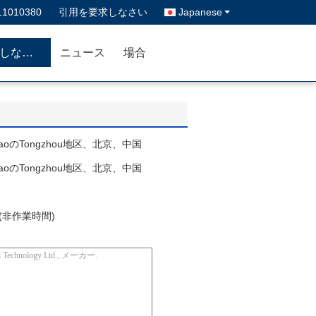
11010380
引用を要求しなさい
Japanese
私達に連絡しなさい
ニュース
場合
uqiaoのTongzhou地区、北京、中国
uqiaoのTongzhou地区、北京、中国
80(非作業時間)