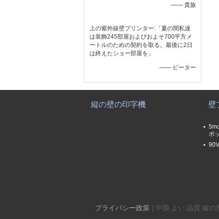
—— 貴族
上の紫外線壁プリンター:「夏の間私達
は装飾245部屋およびおよそ700平方メ
ートルのための契約を取る。最後に2日
は終えたショー部屋を」
—— ピーター
縦の壁の印字機
壁
5m
ボ
90
プライバシー政策
| 中国 よい 品質 縦の壁プリンタ