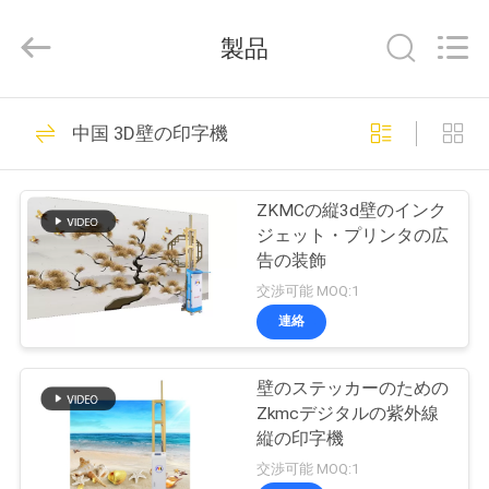
©
2021
-
製品
2026
Beijing
Zhongkemeichuang
Science
And
家
73
Technology
中国 3D壁の印字機
Ltd..
All
Rights
縦の壁プリンター
Reserved.
プ
ZKMCの縦3d壁のインク
ロ
ジェット・プリンタの広
告の装飾
ダ
交渉可能 MOQ:1
ク
連絡
76
ト
壁のステッカーのための
紫外線壁プリンター
Zkmcデジタルの紫外線
私
縦の印字機
交渉可能 MOQ:1