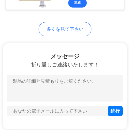
達
連絡
に
つ
32
多くを見て下さい
い
プリンターを囲む
て
ために指示しなさ
メッセージ
い
折り返しご連絡いたします！
工
場
30
旅
行
3D壁の印字機
品