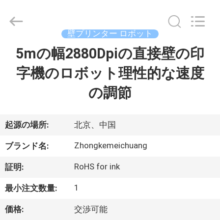
©
2021
-
2026
Beijing
壁プリンター ロボット
Zhongkemeichuang
Science
And
5mの幅2880Dpiの直接壁の印
家
Technology
Ltd..
All
字機のロボット理性的な速度
Rights
Reserved.
プ
の調節
ロ
ダ
起源の場所:
北京、中国
ク
Zhongkemeichuang
ブランド名:
ト
RoHS for ink
証明:
1
最小注文数量:
私
価格:
交渉可能