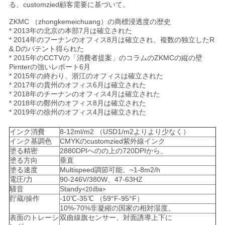
る、customzied顧客需要に基づいて。
い
ZKMC （zhongkemeichuang）の商標浸透度の歴史
* 2013年の北京の本部7月は確立された
* 2014年のフーナンのオフィス8月は確立され、複数の独立したR
ニ
& Dのパテント得られた
* 2015年のCCTVの「消費者提案」のコラムのZKMCの縦の壁
Pirnterの強いレポート6月
ュ
* 2015年の終わり、浙江のオフィスは確立された
* 2017年の貴州のオフィス6月は確立された
ー
* 2018年のチーナンのオフィス4月は確立された
* 2018年の鄭州のオフィス8月は確立された
ス
* 2019年の徐州のオフィス4月は確立された
インク消費
8-12ml/m2 （USD1/m2よりより少なく）
インク基調色
CMYKのcustomzied紫外線インク
場
塗る精密
2880DPIへのの上の720DPIから、
塗る方向
垂直
合
塗る速度
Multispeed調節可能、~1-8m2/h
電圧/力
90-246V/380W、47-63HZ
騒音
Standy
<20dba>
引
貯蔵/操作
-10℃-35℃ （59°F-95°F）
10%-70%非凝縮の国家の相対湿度、
表面のトレーシ
双曲線旗センサー、対面誘導上下に
用