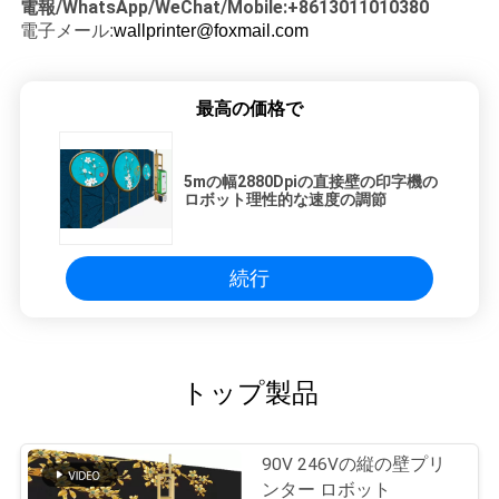
電報/WhatsApp/WeChat/Mobile:+8613011010380
電子メール:
wallprinter@foxmail.com
最高の価格で
5mの幅2880Dpiの直接壁の印字機の
ロボット理性的な速度の調節
続行
トップ製品
90V 246Vの縦の壁プリ
ンター ロボット