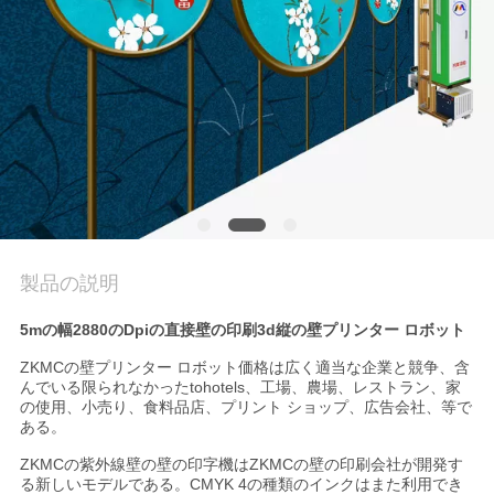
質
管
理
私
達
に
製品の説明
連
5mの幅2880のDpiの直接壁の印刷3d縦の壁プリンター ロボット
絡
ZKMCの壁プリンター ロボット価格は広く適当な企業と競争、含
んでいる限られなかったtohotels、工場、農場、レストラン、家
し
の使用、小売り、食料品店、プリント ショップ、広告会社、等で
ある。
な
ZKMCの紫外線壁の壁の印字機はZKMCの壁の印刷会社が開発す
さ
る新しいモデルである。CMYK 4の種類のインクはまた利用でき