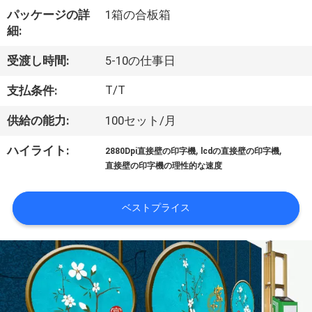
達
パッケージの詳
1箱の合板箱
に
細:
つ
受渡し時間:
5-10の仕事日
い
T/T
支払条件:
て
供給の能力:
100セット/月
,
,
ハイライト:
2880Dpi直接壁の印字機
lcdの直接壁の印字機
工
直接壁の印字機の理性的な速度
場
ベストプライス
旅
行
品