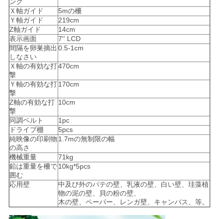
ング
Ｘ軸ガイド
5mの柵
を
Ｙ軸ガイド
219cm
Z軸ガイド
14cm
要
表示画面
7'' LCD
間隔を卵巣摘出
0.5-1cm
求
しなさい
Ｘ軸の有効な打
470cm
し
撃
Ｙ軸の有効な打
170cm
な
撃
Z軸の有効な打
10cm
さ
撃
同調ベルト
1pc
ドライブ棚
5pcs
い
純映像の印刷物
1.7mの無制限の幅
の高さ
機械重量
71kg
地
鉛は重量を柵で
10kg*5pcs
囲む
図
応用壁
中及び外のパテの壁、乳液の壁、白い壁、珪藻植
物の泥の壁、貝の粉の壁、
木の壁、ペーパー、レンガ壁、キャンバス、等。