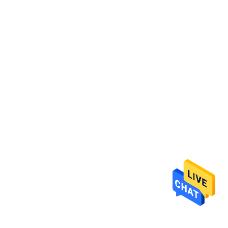
達
に
つ
い
て
工
場
旅
行
品