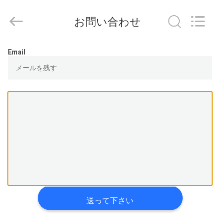
品
質
縦
お問い合わせ
の
壁
プ
リ
家
ン
Email
タ
ー
サ
プ
プ
ラ
イ
ヤ
ロ
ー.
Copyright
©
ダ
2021
-
2024
ク
verticalwallprinter.com.
All
Rights
ト
Reserved.
私
送って下さい