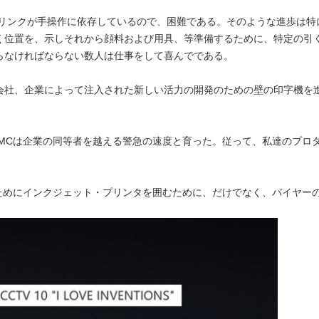
 リンクが手操作に依存しているので、困難である。そのような進歩は特
く位置を、示しそれから顔料および用具、等準備するために、特定の引
らなければならない数人は仕事をして喜んでである。
学技術株式会社、企業によって注入された新しい活力の開発のための壁の印字
KMCは企業の同等者を越える警急の速度と育った。従って、私達のプロ
。
るためにインクジェット・プリンタを囲むために、だけでなく、バイヤー