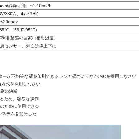
ispeed調節可能、~1-10m2/h
6V/380W、47-63HZ
y
<20dba>
-35℃ （59°F-95°F）
-70%非凝縮の国家の相対湿度、
旗センサー、対面誘導上下に
ンターが不均等な壁を印刷できるレンガ壁のようなZKMCを採用しなさい
給方式を採用しなさい
の印刷の決断
造るため、容易な操作
刷のために使用できる
、システムを開発した