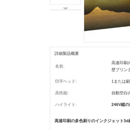
詳細製品概要
高速印刷
名前:
壁プリン
印字ヘッド:
1または
高性能:
自動空白
ハイライト:
246V縦
高速印刷の多色刷りのインクジェット3d