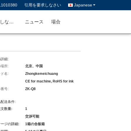
11010380
引用を要求しなさい
Japanese
私達に連絡しなさい
ニュース
場合
詳細:
場所:
北京、中国
ド名:
Zhongkemeichuang
CE for machine, RoHS for ink
番号:
ZK-Q8
配送条件:
文数量:
1
交渉可能
ージの詳細:
1箱の合板箱