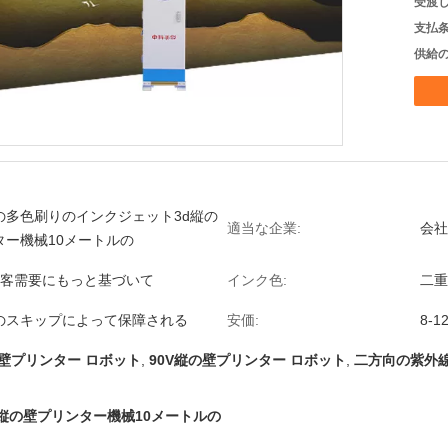
受渡し
支払条
供給の
の多色刷りのインクジェット3d縦の
適当な企業:
会社
ター機械10メートルの
顧客需要にもっと基づいて
インク色:
二重
のスキップによって保障される
安価:
8-
の壁プリンター ロボット
,
90V縦の壁プリンター ロボット
,
二方向の紫外
縦の壁プリンター機械10メートルの