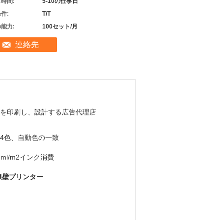
時間:
5-10の仕事日
件:
T/T
能力:
100セット/月
連絡先
を印刷し、設計する広告代理店
4色、自動色の一致
12ml/m2インク消費
線壁プリンター