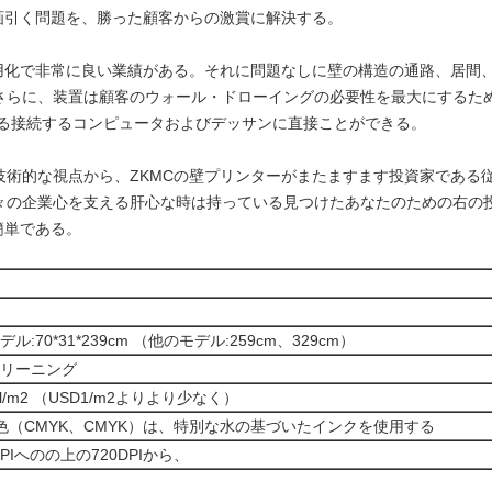
画引く問題を、勝った顧客からの激賞に解決する。
実用化で非常に良い業績がある。それに問題なしに壁の構造の通路、居間
さらに、装置は顧客のウォール・ドローイングの必要性を最大にするた
する接続するコンピュータおよびデッサンに直接ことができる。
技術的な視点から、ZKMCの壁プリンターがまたますます投資家である
々の企業心を支える肝心な時は持っている見つけたあなたのための右の
簡単である。
ル:70*31*239cm （他のモデル:259cm、329cm）
リーニング
ml/m2 （USD1/m2よりより少なく）
色（CMYK、CMYK）は、特別な水の基づいたインクを使用する
DPIへのの上の720DPIから、