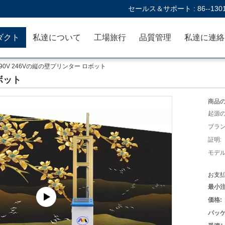
セールス＆サポート :
86--130
ダクト
私達について
工場旅行
品質管理
90V 246Vの縦の壁プリンター ロボット
ボット
商品の
起源の
ブラン
証明:
モデル
お支払
最小注
価格:
パッケ