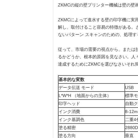
ZKMCの
縦の壁プリンター機械は
壁の壁
ZKMCによって進水する壁の印字機に
解し、取付けること容易の特徴がある。
ないパターン スキャンのための、処理
従って、市場の需要の視点から、または
るかどうか、根本的原因を見なさい。人
達成するためにZKMCを選びなさいそれ
基本的な変数
データ伝送 モード
USB
L*W*H （地面からの主体）
標準モデ
印字ヘッド
自動ク
インク消費
8-12
インク基調色
二重4
塗る精密
2880
塗る方向
垂直