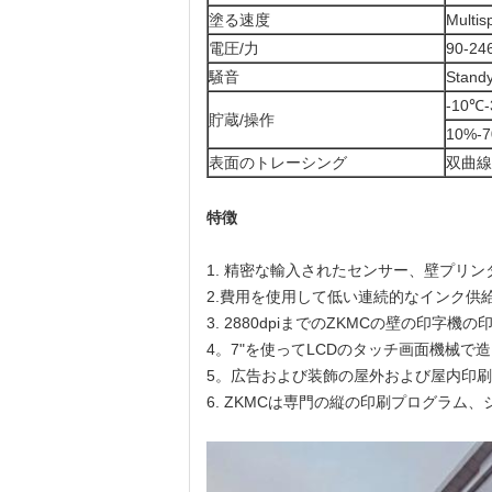
塗る速度
Mult
電圧/力
90-24
騒音
Stand
-10℃
貯蔵/操作
10%
表面のトレーシング
双曲線
特徴
1. 精密な輸入されたセンサー、壁プリ
2.費用を使用して低い連続的なインク供
3. 2880dpiまでのZKMCの壁の印字機
4。7"を使ってLCDのタッチ画面機械で
5。広告および装飾の屋外および屋内印
6. ZKMCは専門の縦の印刷プログラム