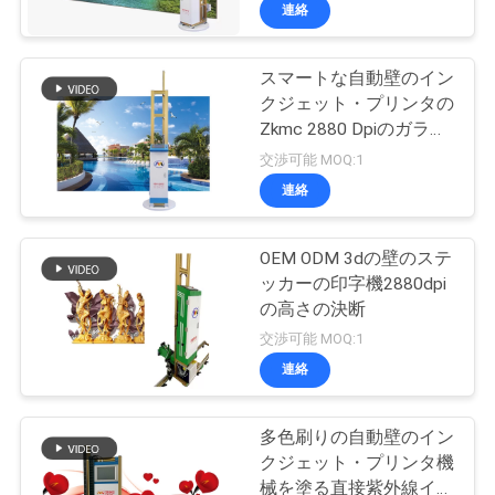
達
連絡
に
スマートな自動壁のイン
つ
32
クジェット・プリンタの
い
プリンターを囲む
Zkmc 2880 Dpiのガラス
セラミック タイルの金
交渉可能 MOQ:1
て
属Cmykw
ために指示しなさ
連絡
い
工
OEM ODM 3dの壁のステ
ッカーの印字機2880dpi
場
の高さの決断
30
旅
交渉可能 MOQ:1
連絡
行
3D壁の印字機
多色刷りの自動壁のイン
品
クジェット・プリンタ機
械を塗る直接紫外線イメ