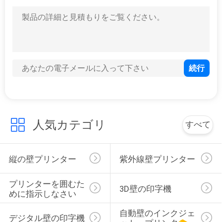
い
36
壁プリンター ロボ
ニ
ット
ュ
ー
ス
人気カテゴリ
すべて
40
場
3D壁のインクジェ
縦の壁プリンター
紫外線壁プリンター
合
ット・プリンタ
プリンターを囲むた
3D壁の印字機
めに指示しなさい
引
自動壁のインクジェ
用
デジタル壁の印字機