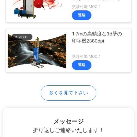
質
ージ
交渉可能 MOQ:1
管
連絡
32
理
デジタル壁の印字
1.7mの高精度な3d壁の
印字機2880dpi
機
私
交渉可能 MOQ:1
達
連絡
に
連
30
多くを見て下さい
自動壁のインクジ
絡
し
ェット・プリンタ
な
メッセージ
折り返しご連絡いたします！
さ