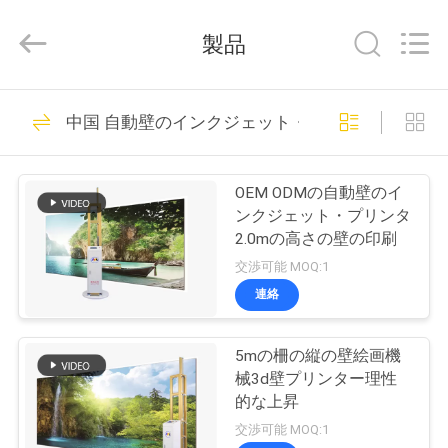
©
2021
-
製品
2026
Beijing
Zhongkemeichuang
Science
And
家
73
Technology
中国 自動壁のインクジェット・プリンタ
Ltd..
All
Rights
縦の壁プリンター
Reserved.
プ
OEM ODMの自動壁のイ
ロ
ンクジェット・プリンタ
2.0mの高さの壁の印刷
ダ
交渉可能 MOQ:1
ク
連絡
76
ト
5mの柵の縦の壁絵画機
紫外線壁プリンター
械3d壁プリンター理性
私
的な上昇
交渉可能 MOQ:1