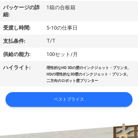
達
パッケージの詳
1箱の合板箱
に
細:
つ
受渡し時間:
5-10の仕事日
い
T/T
支払条件:
て
供給の能力:
100セット/月
,
ハイライト:
工
理性的なHD 3Dの壁のインクジェット・プリンタ
,
HDの理性的な3D壁のインクジェット・プリンタ
場
二方向のロボット壁プリンター
旅
ベストプライス
行
品