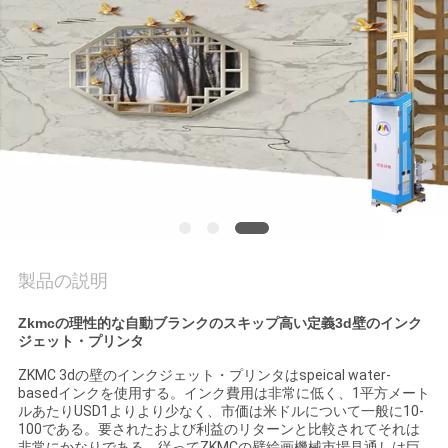
質
管
理
私
達
に
連
製品の説明
絡
Zkmcの理性的な自動ブランクのスキップ高い定義3d壁のインク
ジェット・プリンタ
し
ZKMC 3dの壁のインクジェット・プリンタはspeical water-
な
basedインクを使用する。インク費用は非常に低く、1平方メート
ルあたりUSD1よりより少なく、市価は米ドルについて一般に10-
100である。要されたおよび利益のリターンと比較されてそれは
さ
非常にかなりである、従ってZKMCの壁絵画機械市場見通しは巨