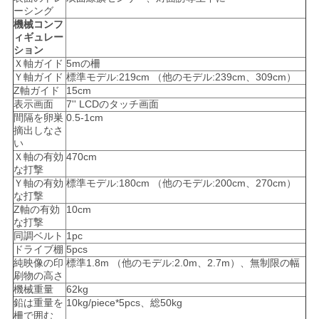
ーシング
を
機械コンフ
ィギュレー
要
ション
Ｘ軸ガイド
5mの柵
求
Ｙ軸ガイド
標準モデル:219cm （他のモデル:239cm、309cm）
Z軸ガイド
15cm
表示画面
7'' LCDのタッチ画面
し
間隔を卵巣
0.5-1cm
摘出しなさ
な
い
Ｘ軸の有効
470cm
さ
な打撃
Ｙ軸の有効
標準モデル:180cm （他のモデル:200cm、270cm）
い
な打撃
Z軸の有効
10cm
な打撃
同調ベルト
1pc
地
ドライブ棚
5pcs
純映像の印
標準1.8m （他のモデル:2.0m、2.7m）、無制限の幅
図
刷物の高さ
機械重量
62kg
鉛は重量を
10kg/piece*5pcs、総50kg
柵で囲む