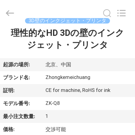
©
2021
-
2026
Beijing
3D壁のインクジェット・プリンタ
Zhongkemeichuang
Science
And
理性的なHD 3Dの壁のインク
家
Technology
Ltd..
All
ジェット・プリンタ
Rights
Reserved.
プ
ロ
起源の場所:
北京、中国
ダ
Zhongkemeichuang
ブランド名:
ク
CE for machine, RoHS for ink
証明:
ト
ZK-Q8
モデル番号:
1
最小注文数量:
私
価格:
交渉可能