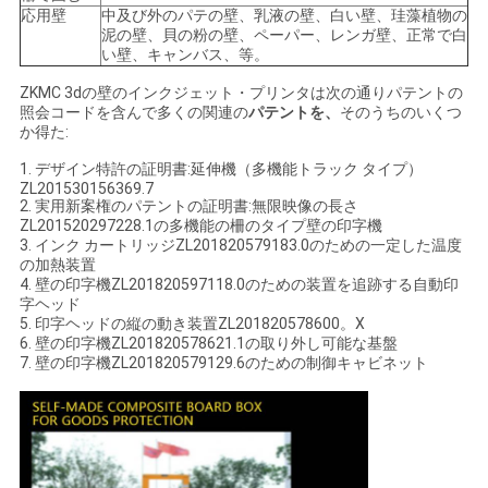
PRIVACY
応用壁
中及び外のパテの壁、乳液の壁、白い壁、珪藻植物の
POLICY
泥の壁、貝の粉の壁、ペーパー、レンガ壁、正常で白
い壁、キャンバス、等。
ZKMC 3dの壁のインクジェット・プリンタは次の通りパテントの
照会コードを含んで多くの関連の
パテントを、
そのうちのいくつ
か得た:
1. デザイン特許の証明書:延伸機（多機能トラック タイプ）
ZL201530156369.7
2. 実用新案権のパテントの証明書:無限映像の長さ
ZL201520297228.1の多機能の柵のタイプ壁の印字機
3. インク カートリッジZL201820579183.0のための一定した温度
の加熱装置
4. 壁の印字機ZL201820597118.0のための装置を追跡する自動印
字ヘッド
5. 印字ヘッドの縦の動き装置ZL201820578600。X
6. 壁の印字機ZL201820578621.1の取り外し可能な基盤
7. 壁の印字機ZL201820579129.6のための制御キャビネット