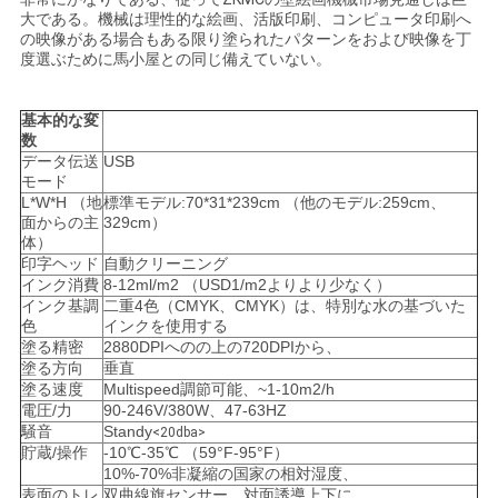
大である。機械は理性的な絵画、活版印刷、コンピュータ印刷へ
い
の映像がある場合もある限り塗られたパターンをおよび映像を丁
度選ぶために馬小屋との同じ備えていない。
ニ
基本的な変
数
ュ
データ伝送
USB
モード
ー
L*W*H （地
標準モデル:70*31*239cm （他のモデル:259cm、
面からの主
329cm）
ス
体）
印字ヘッド
自動クリーニング
インク消費
8-12ml/m2 （USD1/m2よりより少なく）
インク基調
二重4色（CMYK、CMYK）は、特別な水の基づいた
場
色
インクを使用する
塗る精密
2880DPIへのの上の720DPIから、
合
塗る方向
垂直
塗る速度
Multispeed調節可能、~1-10m2/h
電圧/力
90-246V/380W、47-63HZ
騒音
Standy
<20dba>
引
貯蔵/操作
-10℃-35℃ （59°F-95°F）
10%-70%非凝縮の国家の相対湿度、
用
表面のトレ
双曲線旗センサー、対面誘導上下に