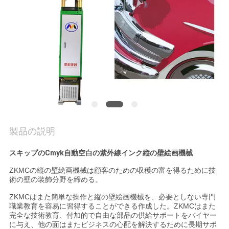
質
管
理
私
達
に
製品の説明
連
スキップのCmyk自動空白の紫外線インク縦の壁絵画機械
絡
ZKMCの
縦の壁絵画機械は
顧客のための収穫の富を得るために技
術の壁の装飾分野を締める。
し
ZKMCはまた
簡単な
操作
と縦の壁絵画機械を
、必要としない専門
な
職業教育を容易に習得することができる作成した。ZKMCはまた
完全な技術教育、付加的で自由な部品の供給サポートをバイヤー
さ
に与え、他の面はまたビジネスの心配を解決するために長期サポ