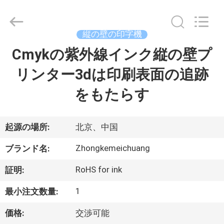
©
2021
-
2026
Beijing
縦の壁の印字機
Zhongkemeichuang
Science
And
Cmykの紫外線インク縦の壁プ
家
Technology
Ltd..
All
リンター3dは印刷表面の追跡
Rights
Reserved.
プ
をもたらす
ロ
ダ
起源の場所:
北京、中国
ク
Zhongkemeichuang
ブランド名:
ト
RoHS for ink
証明:
1
最小注文数量:
私
価格:
交渉可能