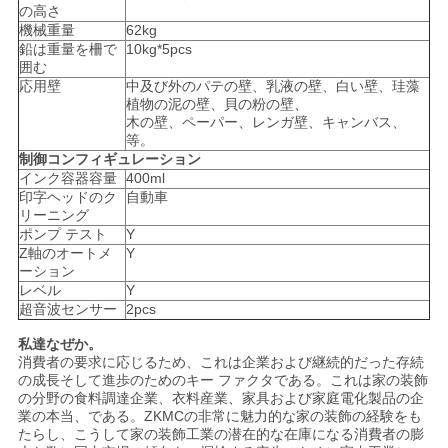
の高さ
を
機械重量
62kg
鉛は重量を柵で
10kg*5pcs
要
囲む
応用壁
中及び外のパテの壁、乳液の壁、白い壁、珪藻
植物の泥の壁、貝の粉の壁、
求
木の壁、ペーパー、レンガ壁、キャンバス、
等。
し
制御コンフィギュレーション
インク容器容量
400ml
な
印字ヘッドのク
自動車
リーニング
さ
ポンプ テスト
Y
Z軸のオートメ
Y
い
ーション
レベル
Y
超音波センサー
2pcs
地
私達なぜか。
消費者の要求に応じるため、これは企業および継続的だった存続
図
の成長そして進歩のためのキー ファクタである。これは家の装飾
の分野の食料調達企業、衣料産業、家具および家庭電化製品の企
業の本当、である。ZKMCの非常に魅力的な家の装飾の経験をも
たらし、こうして家の装飾工業の潜在的な在庫になる消費者の膨