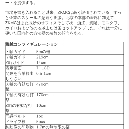
ートを提供する。
い
市場を書き入れること以来、ZKMCは高く評価されている、ずっ
と企業のスケールの急速な拡張。北京の本部の着席に加えて、
ZKMCはまた長沙のオフィスそして枝、浙江、貴陽、モスクワ、
ニ
カイロおよび他の地域または国セットアップした。それは十分に
導いた国内外の方法壁の装飾の傾向をある。
ュ
機械コンフィギュレーション
ー
Ｘ軸ガイド
5mの柵
Ｙ軸ガイド
219cm
ス
Z軸ガイド
14cm
表示画面
7'' LCD
間隔を卵巣摘出
0.5-1cm
しなさい
場
Ｘ軸の有効な打
470cm
撃
合
Ｙ軸の有効な打
170cm
撃
Z軸の有効な打
10cm
撃
引
同調ベルト
1pc
ドライブ棚
5pcs
用
純映像の印刷物
1.7mの無制限の幅