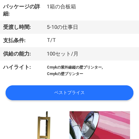
達
パッケージの詳
1箱の合板箱
に
細:
つ
受渡し時間:
5-10の仕事日
い
T/T
支払条件:
て
供給の能力:
100セット/月
,
ハイライト:
Cmykの紫外線縦の壁プリンター
工
Cmykの壁プリンター
場
ベストプライス
旅
行
品