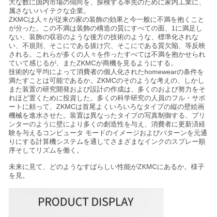
PRIVACY
大な数に国内市場の傾向を、探検する率先のために家内工業に、
属さないハイテクな企業。
POLICY
ZKMCは人々が従来の家の装飾の効果と今一般に不満を抱くこと
が分った。この不満は装飾の構造の質にすべての面、1に満足し
ない、装飾の収容のような後方の技術のような、標準化されな
い、不規則、そこにである拔け穴、そこにである質欠陥、等反映
される。これらが多くの人々を作ったすべては不満を抱かせられ
ていて感じるが、またZKMCが商機を見るようにする。
技術的な平均によって消費者の個人化されたhomewearの条件を
満たすことは可能であるか。ZKMCのそのような考えの、しかし
また装置の研究開発および設計の作成は、多くのおよび努力をそ
れほど置くために投資した。多くの科学研究の人員のフル・サポ
ートに頼って、ZKMCは首尾よくいろいろなタイプの
縦の壁絵画
機械を
進水させた。装置は異なったタイプの写真制御する、プリ
ンターのように壁により多くの創造性を与え、消費者に更新済経
験を与えるコンピュータ モードのイメージおよびパターンを元通
りにする計算機システムを通してさまざまなインクのスプレー順
序そしてリズムを働く。
未来に見て、どのようなすばらしい性能がZKMCにあるか。様子
を見。