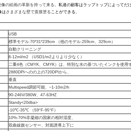
映像の絵画の革新を持って来る。
私達の顧客はラップトップによってだ
像は
さまざまな壁で直接塗る
ことができる
。
USB
標準モデル:70*31*239cm （他のモデル:259cm、329cm）
自動クリーニング
8-12ml/m2 （USD1/m2よりより少なく）
二重4色（CMYK、CMYK）は、特別な水の基づいたインクを使用
2880DPIへのの上の720DPIから、
垂直
Multispeed調節可能、~1-10m2/h
90-246V/380W、47-63HZ
Standy
<20dba>
-10℃-35℃ （59°F-95°F）
10%-70%非凝縮の国家の相対湿度、
双曲線旗センサー、対面誘導上下に