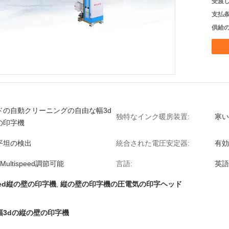
受渡し
支払条
供給の
ドの自動クリーニングの自由な幅3d
独特なインク暖房装置:
寒い
の印字機
平坦の検出
統合された電圧安定器:
有効
ultispeed調節可能
言語:
英語
peed縦の壁の印字機
,
縦の壁の印字機の圧電気の印字ヘッド
3dの縦の壁の印字機