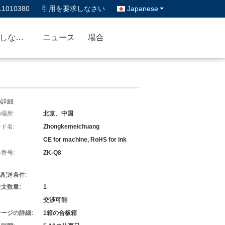
11010380
引用を要求しなさい
Japanese
私達に連絡しなさい
ニュース
場合
詳細:
場所:
北京、中国
ド名:
Zhongkemeichuang
CE for machine, RoHS for ink
番号:
ZK-Q8
配送条件:
文数量:
1
交渉可能
ージの詳細:
1箱の合板箱