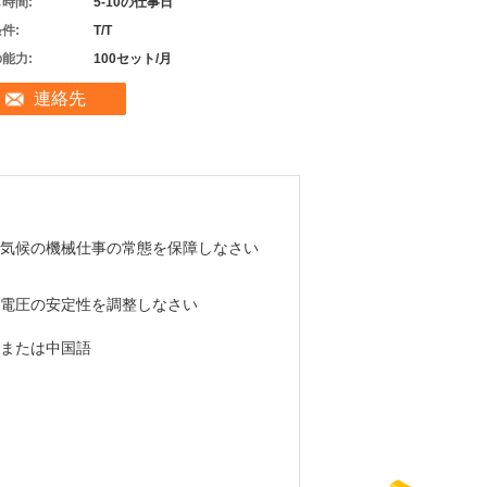
時間:
5-10の仕事日
件:
T/T
能力:
100セット/月
連絡先
気候の機械仕事の常態を保障しなさい
電圧の安定性を調整しなさい
または中国語