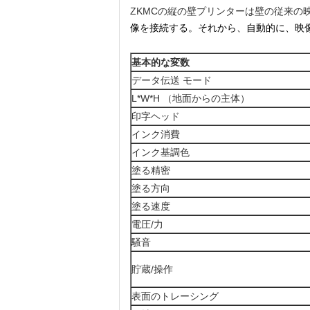
ZKMCの縦の壁プリンターは壁の従来の
像を接続する。それから、自動的に、映
基本的な変数
データ伝送 モード
L*W*H （地面からの主体）
印字ヘッド
インク消費
インク基調色
塗る精密
塗る方向
塗る速度
電圧/力
騒音
貯蔵/操作
表面のトレーシング