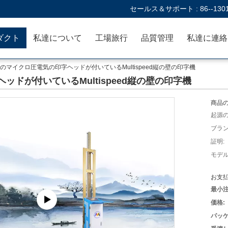
セールス＆サポート :
86--130
ダクト
私達について
工場旅行
品質管理
のマイクロ圧電気の印字ヘッドが付いているMultispeed縦の壁の印字機
ドが付いているMultispeed縦の壁の印字機
商品の
起源の
ブラン
証明:
モデル
お支払
最小注
価格:
パッケ