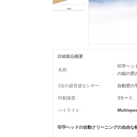
詳細製品概要
印字ヘッ
名前:
の縦の壁
2台の超音波センサー:
自動壁の
印刷速度:
3モード、M
ハイライト:
Multis
印字ヘッドの自動クリーニングの自由な幅