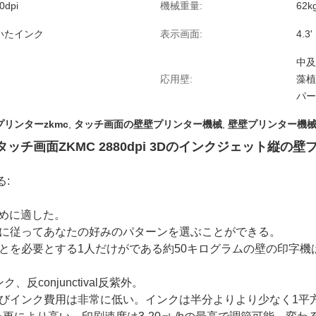
0dpi
機械重量:
62k
いたインク
表示画面:
4.
中及
応用壁:
藻植
パー
リンターzkmc
,
タッチ画面の壁壁プリンター機械
,
壁壁プリンター機械z
ッチ画面ZKMC 2880dpi 3Dのインクジェット縦の壁
:
めに適した。
好みに従ってあなたの好みのパターンを選ぶことができる。
ことを必要とする1人だけがである約50キログラムの壁の印字
ク、反conjunctival反紫外。
およびインク費用は非常に低い。インクは半分よりより少なく1