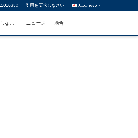
11010380
引用を要求しなさい
Japanese
私達に連絡しなさい
ニュース
場合