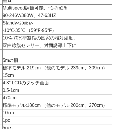
垂直
Multispeed調節可能、~1-7m2/h
90-246V/380W、47-63HZ
Standy
<20dba>
-10
℃-35℃ （
59°F-95°F）
10%-70%非凝縮の国家の相対湿度、
双曲線旗センサー、対面誘導上下に
5mの柵
標準モデル:219cm （他のモデル:239cm、309cm）
15cm
4.3'' LCDのタッチ画面
0.5-1cm
470cm
標準モデル:180cm （他のモデル:200cm、270cm）
10cm
1pc
5pcs