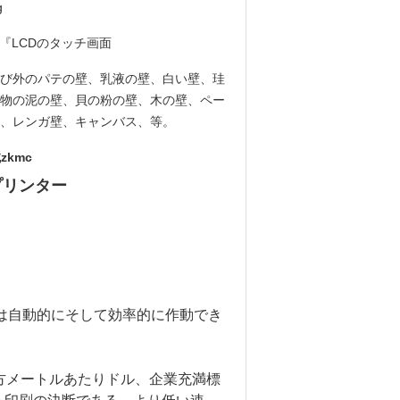
g
3' 『LCDのタッチ画面
び外のパテの壁、乳液の壁、白い壁、珪
物の泥の壁、貝の粉の壁、木の壁、ペー
、レンガ壁、キャンバス、等。
kmc
プリンター
機は自動的にそして効率的に作動でき
平方メートルあたりドル、企業充満標