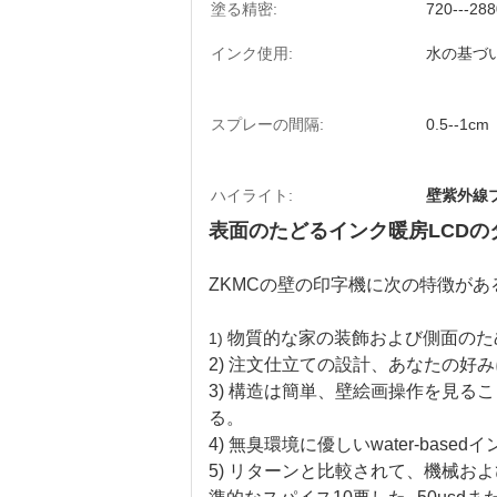
塗る精密:
720---288
インク使用:
水の基づ
スプレーの間隔:
0.5--1cm
ハイライト:
壁紫外線プ
表面のたどるインク暖房LCDのタ
ZKMCの壁の印字機に次の特徴がある
物質的な家の装飾および側面のた
1)
2) 注文仕立ての設計、あなたの
3) 構造は簡単、壁絵画操作を見る
る。
4) 無臭環境に優しいwater-basedイン
5) リターンと比較されて、機械