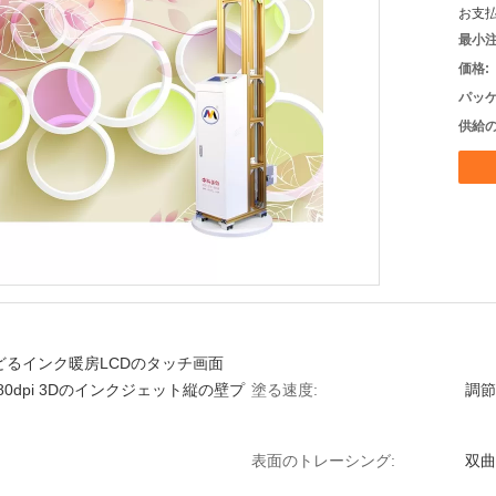
お支払
最小注
価格:
パッケ
供給の
どるインク暖房LCDのタッチ画面
880dpi 3Dのインクジェット縦の壁プ
塗る速度:
調節
表面のトレーシング:
双曲