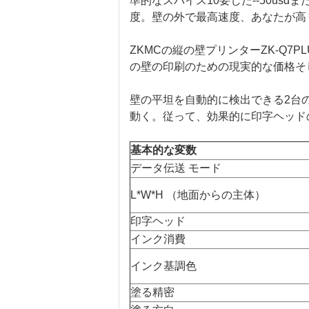
準的なスパイス10要した--50usd
度。壁の外で最高速度、あなたが高
ZKMCの縦の壁プリンターZK-Q7PL
の壁の印刷のための現実的な価格そ
壁の平坦を自動的に検出できる2台
動く。従って、効果的に印字ヘッド
基本的な変数
データ伝送 モード
L*W*H （地面からの主体）
印字ヘッド
インク消費
インク基調色
塗る精密