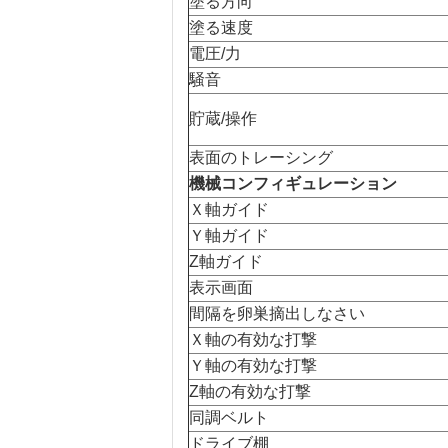
塗る方向
塗る速度
電圧/力
騒音
貯蔵/操作
表面のトレーシング
機械コンフィギュレーション
Ｘ軸ガイド
Ｙ軸ガイド
Z軸ガイド
表示画面
間隔を卵巣摘出しなさい
Ｘ軸の有効な打撃
Ｙ軸の有効な打撃
Z軸の有効な打撃
同調ベルト
ドライブ棚