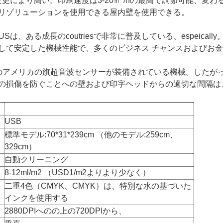
また更により高い。印刷速度は3-20㎡
/hの最高
で調節可能、変わ
リゾリューションを使用できる屋内壁を使用できる。
USは、ある成長のcoutriesで非常に普及している、espeic
して安定した機械性能で、多くのビジネス チャンスおよびお
のアメリカの旗超音波センサーが装備されている機械。したが
の損傷を防ぐことへの壁および印字ヘッドからの適切な間隔は
USB
標準モデル:70*31*239cm （他のモデル:259cm、
329cm）
自動クリーニング
8-12ml/m2 （USD1/m2よりより少なく）
二重4色（CMYK、CMYK）は、特別な水の基づいた
インクを使用する
2880DPIへのの上の720DPIから、