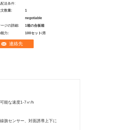
配送条件:
文数量:
1
negotiable
ージの詳細:
1箱の合板箱
能力:
100セット/月
連絡先
可能な速度1-7㎡/h
線旗センサー、対面誘導上下に