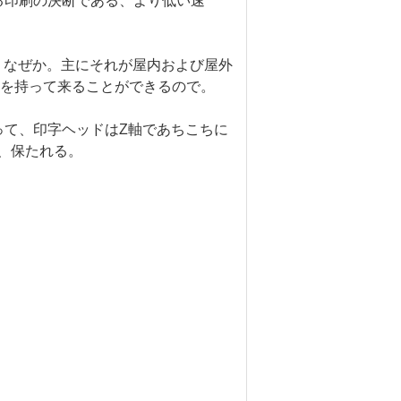
る
印刷の決断
である
、より低い速
ally。なぜか。主にそれが屋内および屋外
金を持って来ることができるので。
って、印字ヘッドはZ軸であちこちに
、保たれる。