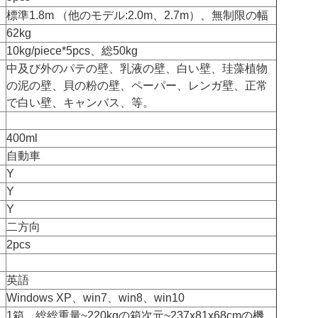
標準1.8m （他のモデル:2.0m、2.7m）、無制限の幅
62kg
10kg/piece*5pcs、総50kg
中及び外のパテの壁、乳液の壁、白い壁、珪藻植物
の泥の壁、貝の粉の壁、ペーパー、レンガ壁、正常
で白い壁、キャンバス、等。
400ml
自動車
Y
Y
Y
二方向
2pcs
英語
Windows XP、win7、win8、win10
1箱、総総重量~220kgの箱次元~237x81x68cmの機