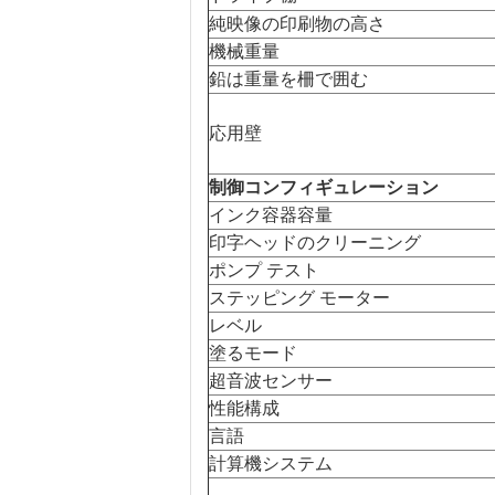
純映像の印刷物の高さ
機械重量
鉛は重量を柵で囲む
応用壁
制御コンフィギュレーション
インク容器容量
印字ヘッドのクリーニング
ポンプ テスト
ステッピング モーター
レベル
塗るモード
超音波センサー
性能構成
言語
計算機システム