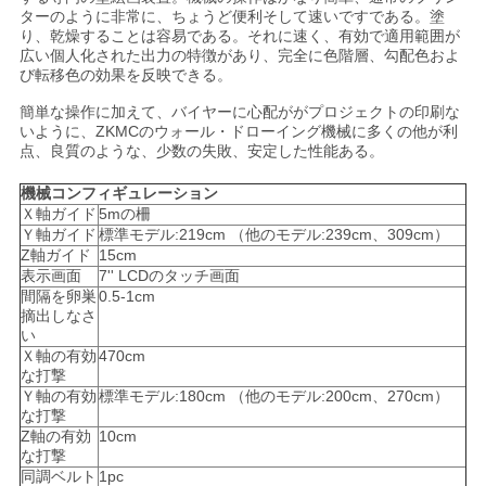
ターのように非常に、ちょうど便利そして速いですである。塗
い
り、乾燥することは容易である。それに速く、有効で適用範囲が
広い個人化された出力の特徴があり、完全に色階層、勾配色およ
び転移色の効果を反映できる。
ニ
簡単な操作に加えて、バイヤーに心配ががプロジェクトの印刷な
いように、ZKMCのウォール・ドローイング機械に多くの他が利
ュ
点、良質のような、少数の失敗、安定した性能ある。
ー
機械コンフィギュレーション
Ｘ軸ガイド
5mの柵
ス
Ｙ軸ガイド
標準モデル:219cm （他のモデル:239cm、309cm）
Z軸ガイド
15cm
表示画面
7'' LCDのタッチ画面
間隔を卵巣
0.5-1cm
場
摘出しなさ
い
合
Ｘ軸の有効
470cm
な打撃
Ｙ軸の有効
標準モデル:180cm （他のモデル:200cm、270cm）
な打撃
引
Z軸の有効
10cm
な打撃
用
同調ベルト
1pc