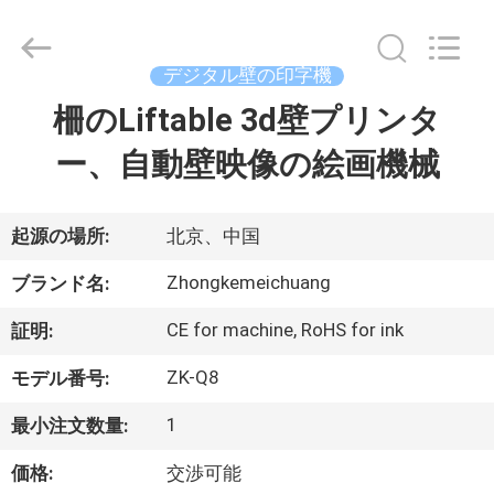
©
2021
-
2025
Beijing
デジタル壁の印字機
Zhongkemeichuang
Science
And
柵のLiftable 3d壁プリンタ
家
Technology
Ltd..
All
ー、自動壁映像の絵画機械
Rights
Reserved.
プ
ロ
起源の場所:
北京、中国
ダ
Zhongkemeichuang
ブランド名:
ク
CE for machine, RoHS for ink
証明:
ト
ZK-Q8
モデル番号:
1
最小注文数量:
私
価格:
交渉可能