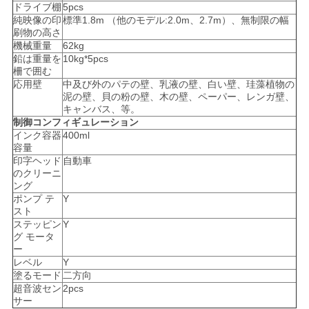
ドライブ棚
5pcs
を
純映像の印
標準1.8m （他のモデル:2.0m、2.7m）、無制限の幅
刷物の高さ
機械重量
62kg
要
鉛は重量を
10kg*5pcs
柵で囲む
求
応用壁
中及び外のパテの壁、乳液の壁、白い壁、珪藻植物の
泥の壁、貝の粉の壁、木の壁、ペーパー、レンガ壁、
し
キャンバス、等。
制御コンフィギュレーション
な
インク容器
400ml
容量
さ
印字ヘッド
自動車
のクリーニ
い
ング
ポンプ テ
Y
スト
ステッピン
Y
地
グ モータ
ー
図
レベル
Y
塗るモード
二方向
超音波セン
2pcs
サー