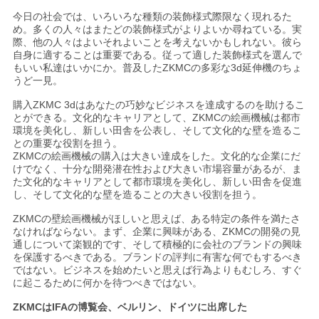
PRIVACY
今日の社会では、いろいろな種類の装飾様式際限なく現れるた
POLICY
め。多くの人々はまたどの装飾様式がよりよいか尋ねている。実
際、他の人々はよいそれよいことを考えないかもしれない。彼ら
自身に適することは重要である。従って適した装飾様式を選んで
もいい私達はいかにか。普及したZKMCの多彩な3d延伸機のちょ
うど一見。
購入ZKMC 3dはあなたの巧妙なビジネスを達成するのを助けるこ
とができる。文化的なキャリアとして、ZKMCの絵画機械は都市
環境を美化し、新しい田舎を公表し、そして文化的な壁を造るこ
との重要な役割を担う。
ZKMCの絵画機械の購入は大きい達成をした。文化的な企業にだ
けでなく、十分な開発潜在性および大きい市場容量があるが、ま
た文化的なキャリアとして都市環境を美化し、新しい田舎を促進
し、そして文化的な壁を造ることの大きい役割を担う。
ZKMCの壁絵画機械がほしいと思えば、ある特定の条件を満たさ
なければならない。まず、企業に興味がある、ZKMCの開発の見
通しについて楽観的です、そして積極的に会社のブランドの興味
を保護するべきである。ブランドの評判に有害な何でもするべき
ではない。ビジネスを始めたいと思えば行為よりもむしろ、すぐ
に起こるために何かを待つべきではない。
ZKMCはIFAの博覧会、ベルリン、ドイツに出席した