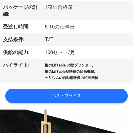
達
パッケージの詳
1箱の合板箱
に
細:
つ
受渡し時間:
5-10の仕事日
い
T/T
支払条件:
て
供給の能力:
100セット/月
,
ハイライト:
工
柵のLiftable 3d壁プリンター
,
柵のLiftable壁映像の絵画機械
場
セリウムの自動壁映像の絵画機械
旅
ベストプライス
行
品