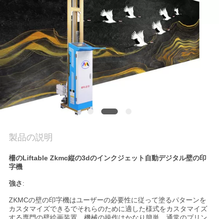
質
管
理
私
達
に
連
製品の説明
絡
柵のLiftable Zkmc縦の3dのインクジェット自動デジタル壁の印
字機
し
強さ
:
な
ZKMCの壁の印字機はユーザーの必要性に従って塗るパターンを
カスタマイズできるでそれらのために適した様式をカスタマイズ
さ
する専門の壁絵画装置。機械の操作はかなり簡単、通常のプリン