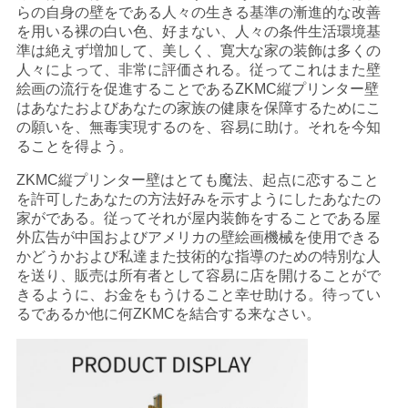
らの自身の壁をである人々の生きる基準の漸進的な改善
を用いる裸の白い色、好まない、人々の条件生活環境基
準は絶えず増加して、美しく、寛大な家の装飾は多くの
人々によって、非常に評価される。従ってこれはまた壁
絵画の流行を促進することであるZKMC縦プリンター壁
はあなたおよびあなたの家族の健康を保障するためにこ
の願いを、無毒実現するのを、容易に助け。それを今知
ることを得よう。
ZKMC縦プリンター壁はとても魔法、起点に恋すること
を許可したあなたの方法好みを示すようにしたあなたの
家がである。従ってそれが屋内装飾をすることである屋
外広告が中国およびアメリカの壁絵画機械を使用できる
かどうかおよび私達また技術的な指導のための特別な人
を送り、販売は所有者として容易に店を開けることがで
きるように、お金をもうけること幸せ助ける。待ってい
るであるか他に何ZKMCを結合する来なさい。