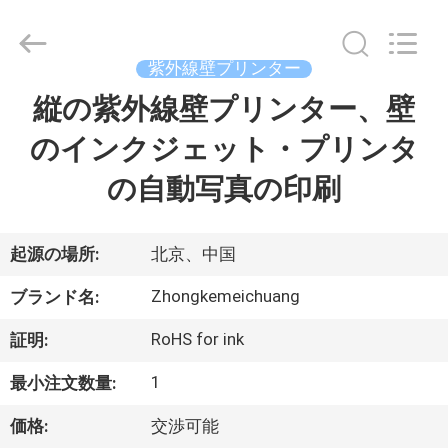
©
2021
-
2025
Beijing
紫外線壁プリンター
Zhongkemeichuang
Science
And
縦の紫外線壁プリンター、壁
家
Technology
Ltd..
All
のインクジェット・プリンタ
Rights
Reserved.
プ
の自動写真の印刷
ロ
ダ
起源の場所:
北京、中国
ク
Zhongkemeichuang
ブランド名:
ト
RoHS for ink
証明:
1
最小注文数量:
私
価格:
交渉可能