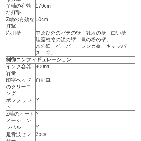
PRIVACY
Ｙ軸の有効
170cm
POLICY
な打撃
Z軸の有効な
10cm
打撃
応用壁
中及び外のパテの壁、乳液の壁、白い壁、
珪藻植物の泥の壁、貝の粉の壁、
木の壁、ペーパー、レンガ壁、キャンバ
ス、等。
制御コンフィギュレーション
インク容器
400ml
容量
印字ヘッド
自動車
のクリーニ
ング
ポンプ テス
Y
ト
Z軸のオート
Y
メーション
レベル
Y
超音波セン
2pcs
サー