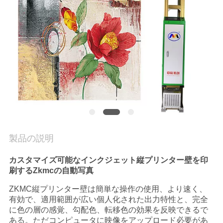
質
管
理
私
達
に
連
製品の説明
絡
カスタマイズ可能なインクジェット縦プリンター壁を印
刷するZkmcの自動写真
し
ZKMC縦プリンター壁は簡単な操作の使用、より速く、
な
有効で、適用範囲が広い個人化された出力特性と、完全
に色の層の感覚、勾配色、転移色の効果を反映できるで
さ
ある。ただコンピュータに映像をアップロード必要があ