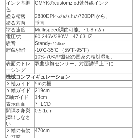
インク基調
CMYKのcustomzied紫外線インク
を
色
塗る精密
2880DPIへのの上の720DPIから、
要
塗る方向
垂直
塗る速度
Multispeed調節可能、~1-8m2/h
求
電圧/力
90-246V/380W、47-63HZ
騒音
Standy
<20dba>
し
貯蔵/操作
-10℃-35℃ （59°F-95°F）
10%-70%非凝縮の国家の相対湿度、
な
表面のトレ
双曲線旗センサー、対面誘導上下に
さ
ーシング
機械コンフィギュレーション
い
Ｘ軸ガイド
5mの柵
Ｙ軸ガイド
219cm
Z軸ガイド
14cm
地
表示画面
7'' LCD
間隔を卵巣
0.5-1cm
図
摘出しなさ
い
Ｘ軸の有効
470cm
な打撃