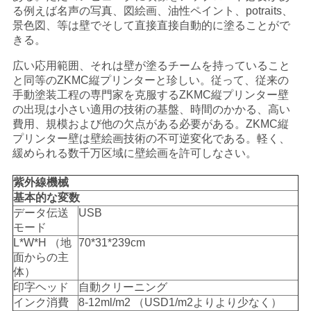
る例えば名声の
写真、図
絵画、
油性ペイント、potraits、
い
景色図、等は壁でそして直接直接自動的に塗ることがで
きる。
広い応用範囲、それは壁が塗るチームを持っていること
ニ
と同等のZKMC縦プリンターと珍しい。従って、従来の
ュ
手動塗装工程の専門家を克服するZKMC縦プリンター壁
の出現は小さい適用の技術の基盤、時間のかかる、高い
ー
費用、規模および他の欠点がある必要がある。ZKMC縦
プリンター壁は壁絵画技術の不可逆変化である。軽く、
ス
緩められる数千万区域に壁絵画を許可しなさい。
紫外線機械
基本的な変数
場
データ伝送
USB
合
モード
L*W*H （地
70*31*239cm
面からの主
体）
引
印字ヘッド
自動クリーニング
用
インク消費
8-12ml/m2 （USD1/m2よりより少なく）