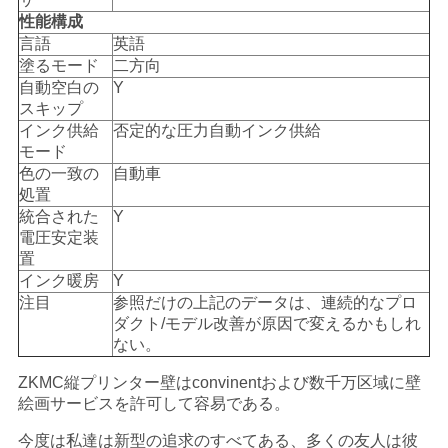
性能構成
言語
英語
塗るモード
二方向
自動空白の
Y
スキップ
インク供給
否定的な圧力自動インク供給
モード
色の一致の
自動車
処置
統合された
Y
電圧安定装
置
インク暖房
Y
注目
参照だけの上記のデータは、連続的なプロ
ダクト/モデル改善が原因で変えるかもしれ
ない。
ZKMC縦プリンター壁はconvinentおよび数千万区域に壁
絵画サービスを許可して容易である。
今度は私達は新型の追求のすべてある、多くの友人は彼