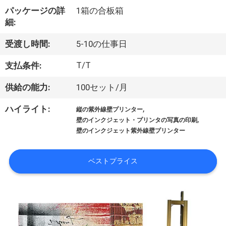
達
パッケージの詳
1箱の合板箱
に
細:
つ
受渡し時間:
5-10の仕事日
い
T/T
支払条件:
て
供給の能力:
100セット/月
,
ハイライト:
縦の紫外線壁プリンター
工
,
壁のインクジェット・プリンタの写真の印刷
壁のインクジェット紫外線壁プリンター
場
旅
ベストプライス
行
品